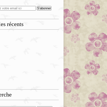
les récents
erche