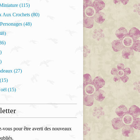
Miniature
(115)
 Aux Crochets
(80)
 Personages
(48)
48)
36)
)
)
adeaux
(27)
(15)
oël
(15)
etter
vous pour être averti des nouveaux
publiés.