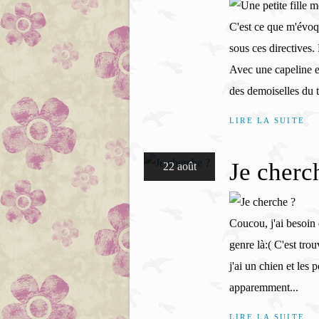
C'est ce que m'évoqu
sous ces directives
Avec une capeline e
des demoiselles du t
LIRE LA SUITE
Je cherc
22 août
Coucou, j'ai besoin 
genre là:( C'est trou
j'ai un chien et les 
apparemment...
LIRE LA SUITE