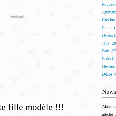
Poupée 
Animaux
Publicité
Crochet
Photos
(
Divers
(
Jeux
(28
Bois
(27
Petits C
Dessins
Décos N
Newsl
e fille modèle !!!
Abonnez-
articles 