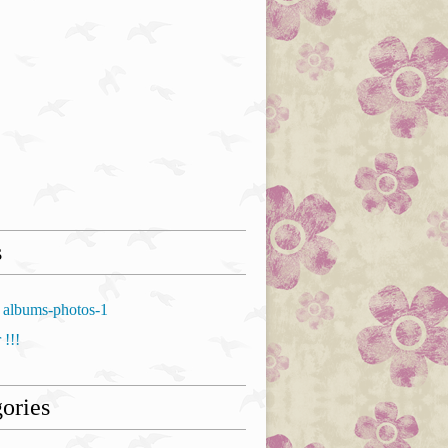
s
 albums-photos-1
 !!!
ories