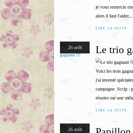
je vous remercie enc
alors il faut l'aider...
LIRE LA SUITE
Le trio g
26 août
Voici les trois gagn
j'ai inventé spéciale
campagne. Sccip : pe
réunies sur une mêm
LIRE LA SUITE
Papillon 
26 août